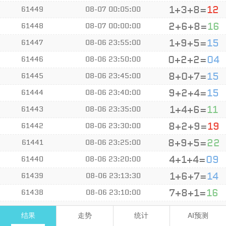
1+3+8=
12
61449
08-07 00:05:00
2+6+8=
16
61448
08-07 00:00:00
1+9+5=
15
61447
08-06 23:55:00
0+2+2=
04
61446
08-06 23:50:00
8+0+7=
15
61445
08-06 23:45:00
9+2+4=
15
61444
08-06 23:40:00
1+4+6=
11
61443
08-06 23:35:00
8+2+9=
19
61442
08-06 23:30:00
8+9+5=
22
61441
08-06 23:25:00
4+1+4=
09
61440
08-06 23:20:00
1+6+7=
14
61439
08-06 23:13:30
7+8+1=
16
61438
08-06 23:10:00
1+6+7=
14
61437
08-06 23:05:00
结果
走势
统计
AI预测
3+3+1=
07
61436
08-06 22:59:30